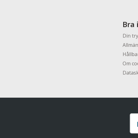
Bra 
Din tr
Allmän
Hållba
Om co
Datas