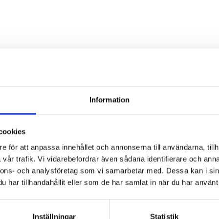
Nyhetsbrev
Information
cookies
e för att anpassa innehållet och annonserna till användarna, tillh
vår trafik. Vi vidarebefordrar även sådana identifierare och anna
nnons- och analysföretag som vi samarbetar med. Dessa kan i sin
*
Fyll i denna kod. Detta används för att
har tillhandahållit eller som de har samlat in när du har använt 
kontrollera att det inte är en dator som
fyller i formulär automatiskt.
Inställningar
Statistik