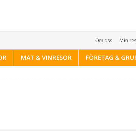
Om oss
Min re
OR
MAT & VINRESOR
FÖRETAG & GRU