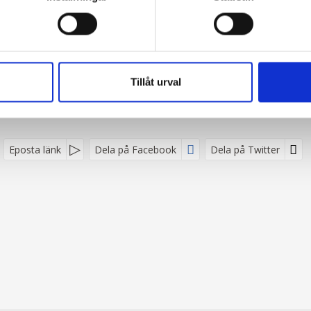
Jag samtycker till dataskyddspolicyn.
*
Läs vår dataskyddspolicy här »
Tillåt urval
Eposta länk
Dela på Facebook
Dela på Twitter