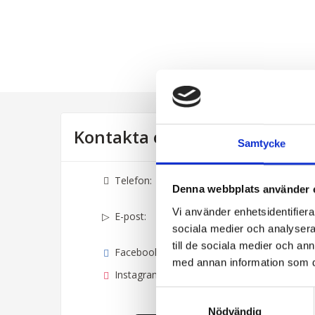
Kontakta oss
Samtycke
Telefon:
040-6367010
Denna webbplats använder 
Vi använder enhetsidentifierar
E-post:
info@equitours.se
sociala medier och analysera 
till de sociala medier och a
Facebook:
equitours.se
med annan information som du 
Instagram:
equitours
Samtyckesval
Nödvändig