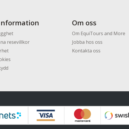
information
Om oss
ygghet
Om EquiTours and More
na resevillkor
Jobba hos oss
rhet
Kontakta oss
okies
kydd