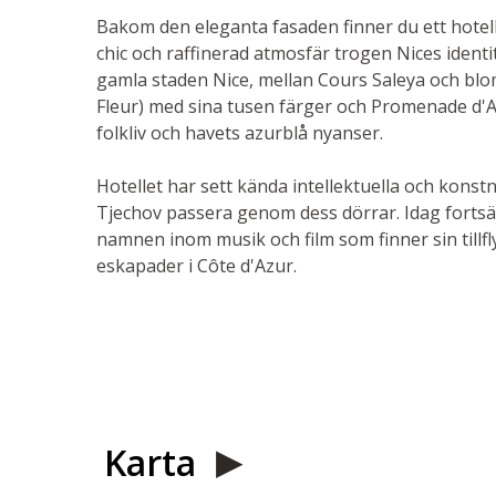
Bakom den eleganta fasaden finner du ett hotel
chic och raffinerad atmosfär trogen Nices identit
gamla staden Nice, mellan Cours Saleya och bl
Fleur) med sina tusen färger och Promenade d'
folkliv och havets azurblå nyanser.
Hotellet har sett kända intellektuella och kons
Tjechov passera genom dess dörrar. Idag fortsät
namnen inom musik och film som finner sin tillfl
eskapader i Côte d'Azur.
Karta