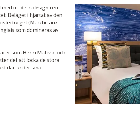
l med modern design i en
et. Beläget i hjärtat av den
omstertorget (Marche aux
Anglais som domineras av
tnärer som Henri Matisse och
ter det att locka de stora
ykt där under sina