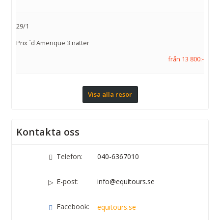
29/1
Prix ´d Amerique 3 nätter
från 13 800:-
Visa alla resor
Kontakta oss
Telefon:
040-6367010
E-post:
info@equitours.se
Facebook:
equitours.se