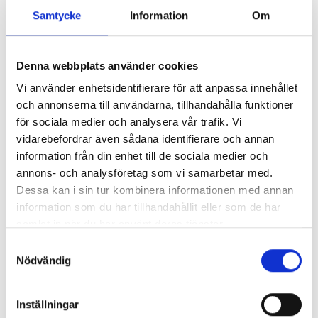
Samtycke
Information
Om
Denna webbplats använder cookies
Vi använder enhetsidentifierare för att anpassa innehållet
och annonserna till användarna, tillhandahålla funktioner
för sociala medier och analysera vår trafik. Vi
vidarebefordrar även sådana identifierare och annan
information från din enhet till de sociala medier och
Rumänien - Sibiu
annons- och analysföretag som vi samarbetar med.
Dessa kan i sin tur kombinera informationen med annan
Ridresa och ridäventyr i hjärtat av Rumänien. Följ med på ett
information som du har tillhandahållit eller som de har
oförglömligt ridäventyr i Sibiu-regionen, mitt i det vackra
Transsylvanien.
samlat in när du har använt deras tjänster.
Gör en förfrågan
Läs mer
Samtyckesval
Nödvändig
Inställningar