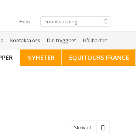
Hem
sa
Kontakta oss
Din trygghet
Hållbarhet
PPER
NYHETER
EQUITOURS FRANCE
Skriv ut