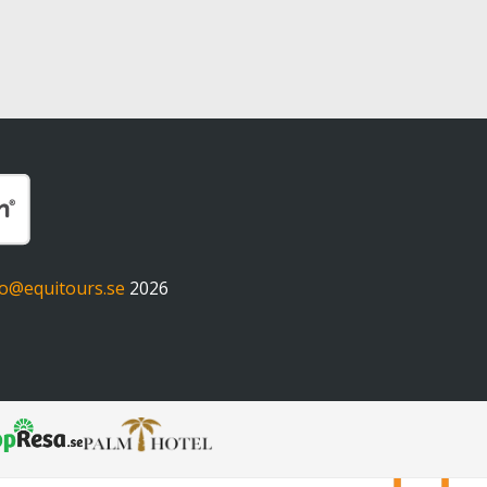
fo@equitours.se
2026