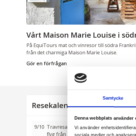
Vårt Maison Marie Louise i söd
På EquiTours mat och vinresor till södra Frankr
från det charmiga Maison Marie Louise.
Gör en förfrågan
Samtycke
Resekalender
Denna webbplats använder 
9/10
Travresa till Turin med
från 14 400:-
Vi använder enhetsidentifierar
flyg från Stockholm
sociala medier och analysera 