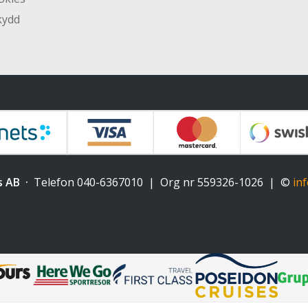
kydd
s AB
Telefon
040-6367010
Org nr 559326-1026
©
in