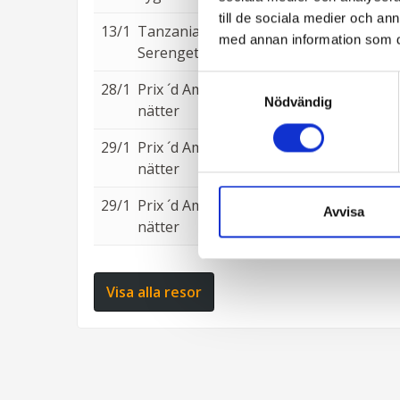
till de sociala medier och a
13/1
Tanzania Ridsafari -
från 88 000:-
med annan information som du 
Serengeti 2027
Samtyckesval
28/1
Prix ´d Amerique 4
från 15 400:-
Nödvändig
nätter
29/1
Prix ´d Amerique 3
från 13 800:-
nätter
29/1
Prix ´d Amerique 3
från 13 800:-
Avvisa
nätter
Visa alla resor