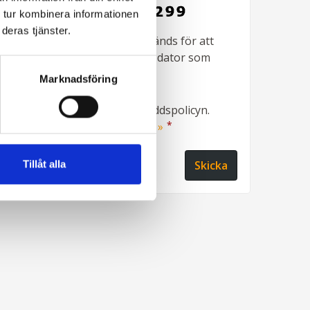
 tur kombinera informationen
deras tjänster.
*
Fyll i denna kod. Detta används för att
kontrollera att det inte är en dator som
fyller i formulär automatiskt.
Marknadsföring
Jag samtycker till dataskyddspolicyn.
*
Läs vår dataskyddspolicy här »
Tillåt alla