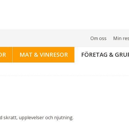
Om oss
Min re
OR
MAT & VINRESOR
FÖRETAG & GRU
 skratt, upplevelser och njutning.