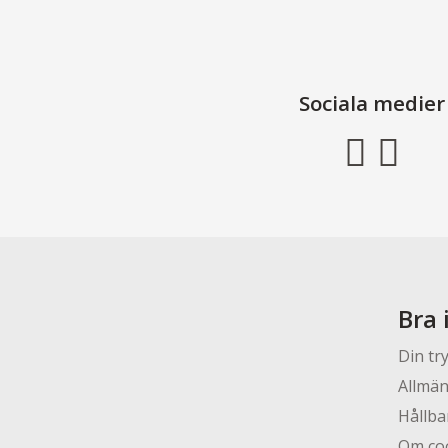
Sociala medier
Bra 
Din tr
Allmän
Hållba
Om co