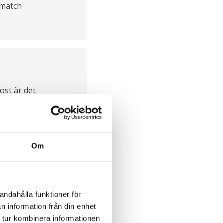
omatch
ost är det
avfärd
heten att
vannens
are att
Om
ika
ordnas på
andahålla funktioner för
när vi
n information från din enhet
ka damen -
 tur kombinera informationen
usta av