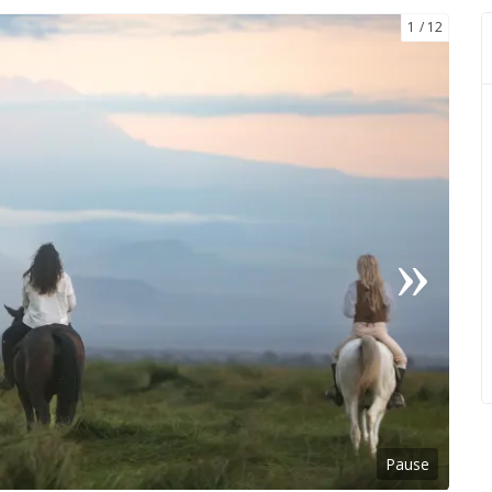
1
12
Pause