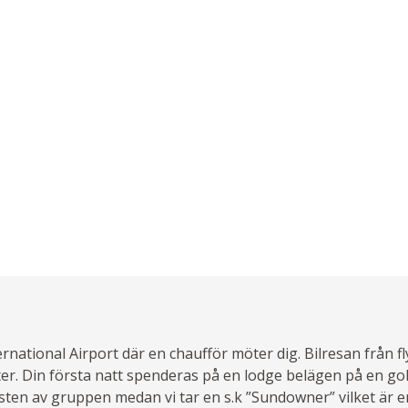
ernational Airport där en chaufför möter dig. Bilresan från f
uter. Din första natt spenderas på en lodge belägen på en gol
ten av gruppen medan vi tar en s.k ”Sundowner” vilket är e