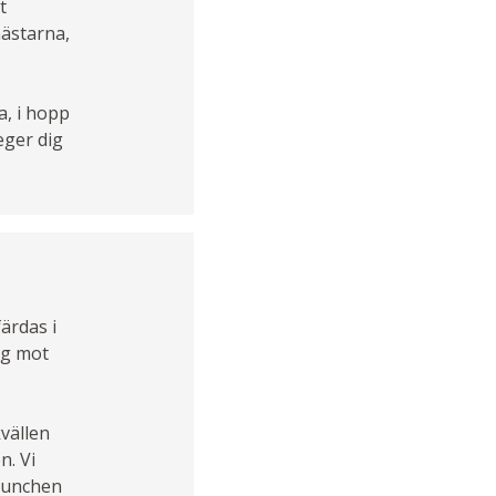
t
hästarna,
a, i hopp
eger dig
ärdas i
äg mot
kvällen
n. Vi
 Lunchen