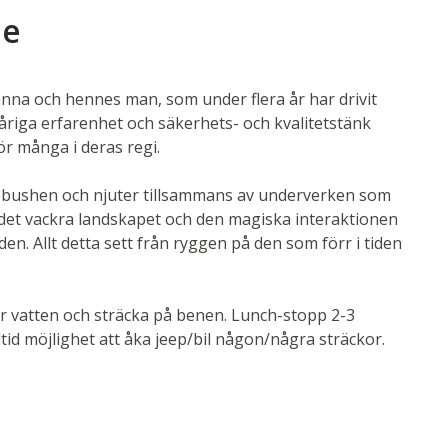
de
anna och hennes man, som under flera år har drivit
gåriga erfarenhet och säkerhets- och kvalitetstänk
för många i deras regi.
n i bushen och njuter tillsammans av underverken som
t, det vackra landskapet och den magiska interaktionen
. Allt detta sett från ryggen på den som förr i tiden
ör vatten och sträcka på benen. Lunch-stopp 2-3
lltid möjlighet att åka jeep/bil någon/några sträckor.