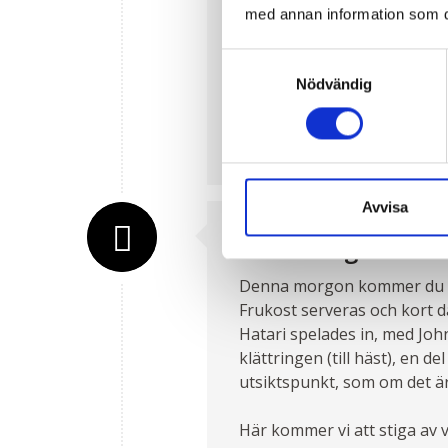
med annan information som du 
Buffalo Bill skulle vi ha v
äventyr med sina två legen
Samtyckesval
plötsligt dyka upp, som en 
Nödvändig
de vore tama." Det här är 
hästsafari följer genom par
berget, i tid för dusch och
Avvisa
Safari Dag 3
Denna morgon kommer du fö
Frukost serveras och kort dä
Hatari spelades in, med Joh
klättringen (till häst), en de
utsiktspunkt, som om det är
Här kommer vi att stiga av vå