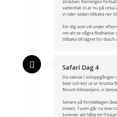
sträckan. Körningen fortsätte
vattenfall. Vi är nu på cirka
vi rider sedan tillbaka ner til
För dig som vill under efte
om att se några flodhästar 
tillbaka till lägret för dusc
Safari Dag 4
Du vaknar i soluppgången o
bilar och kör ut ur Arusha 
Mount Kilimanjaro, vi läm
Senare på förmiddagen återf
innan). Turen går nu över 
kommer att hålla ett friska