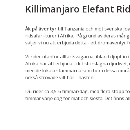
Killimanjaro Elefant Ri
Åk på äventyr
till Tanzania och möt svenska Jo
ridsafari-turer i Afrika. På grund av deras mån
väljer vi nu att erbjuda detta - ett drömäventyr 
Vi rider utanför allfartsvägarna, ibland djupt i
Afrika har att erbjuda - det storslagna djurlive
med de lokala stammarna som bor i dessa områden
också strövade vilt här - hästen.
Du rider ca 3,5-6 timmar/dag, med flera stopp f
timmar varje dag för mat och siesta. Det finns a