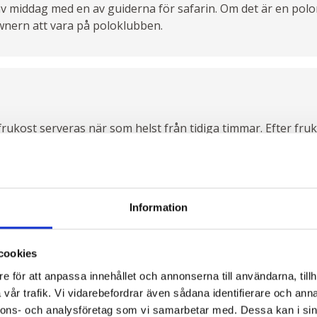
 av middag med en av guiderna för safarin. Om det är en pol
nern att vara på poloklubben.
rukost serveras när som helst från tidiga timmar. Efter fruk
ll Arusha National Park gate. Här väntar hästarna, klara för 
i en av de vackraste parkerna i Östafrika. Här kommer växtlig
 öppen gräsmark till regnskog. Med goda chanser att se sa
raffer och elefanter. Även leoparder är närvarande men svår
Information
ällsynta arter som vi inte hört talas om, som den den magnif
us-apan, samt det oändliga fågellivet.
cookies
ommer in under de stora trädkronorna. Lunch kommer att 
e för att anpassa innehållet och annonserna till användarna, tillh
siesta. Efter lunch fortsätter turen genom leopardlandet och 
vår trafik. Vi vidarebefordrar även sådana identifierare och anna
 passerar vi Margarete Trappes gamla hus. Den legendaris
nnons- och analysföretag som vi samarbetar med. Dessa kan i sin
nladyn från första världskriget. "Om vi som barn var förtj