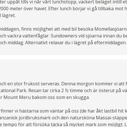
r uppåt tills vi når vårt lunchstopp, vackert beläget intill et
 2000 meter över havet. Efter lunch börjar vi gå tillbaka mot 
l lägret.
rmiddagen, finns möjlighet att med bil besöka Momellasjöarn
och vackra vattenfåglar. Sundowners vid sjöarna innan du b
h och middag. Alternativt relaxar du i lägret på eftermiddagen.
ch en stor frukost serveras. Denna morgon kommer vi att f
National Park. Resan tar cirka 2 ½ timme och är österut på v
nar Mount Meru bakom oss som en skugga.
inner vi hästarna som väntar på oss (de har åkt lastbil hit 
tanzanisk jordbruksmark och den natursköna Massai-stäppe
re tempo för att försöka täcka så mycket mark som möjligt.