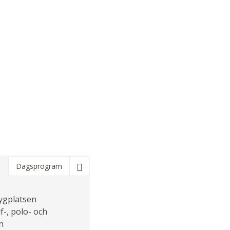
Dagsprogram
lygplatsen
f-, polo- och
n