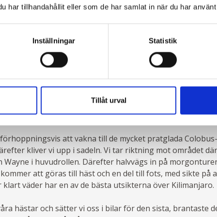
har tillhandahållit eller som de har samlat in när du har använt 
arit ännu mer förtrollade av Mrs Trappes äventyr, den orädda
dariska hästar, Comet och Diamond. Som en fantom skulle 
fantom skulle hon försvinna; lika avslappnad med vilda djur
Inställningar
Statistik
några av berättelserna om Margarete vars gamla ridvägar d
kens heliga skogar. Ankomst till lägret, beläget vid foten a
 sundowners följt av middag under stjärnorna.
Tillåt urval
rhoppningsvis att vakna till de mycket pratglada Colobus
refter kliver vi upp i sadeln. Vi tar riktning mot området där
n Wayne i huvudrollen. Därefter halvvägs in på morgonturen
l kommer att göras till häst och en del till fots, med sikte på 
 klart väder har en av de bästa utsikterna över Kilimanjaro.
ra hästar och sätter vi oss i bilar för den sista, brantaste d