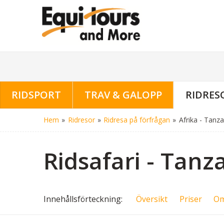
RIDSPORT
TRAV & GALOPP
RIDRES
Hem
»
Ridresor
»
Ridresa på förfrågan
»
Afrika - Tanza
Ridsafari - Tanz
Innehålls
förteckning
Översikt
Priser
Om