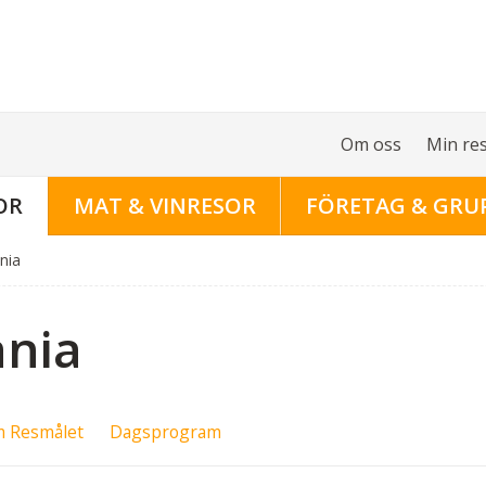
Om oss
Min re
OR
MAT & VINRESOR
FÖRETAG & GRU
nia
ania
 Resmålet
Dagsprogram