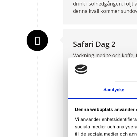
drink i solnedgången, följt
denna kväll kommer sundow
Safari Dag 2
Väckning med te och kaffe, f
cirka 30 minuters bilfärd ti
och strax efter rider du in 
förändras dramatiskt, från
många djur, som bufflar, gi
Samtycke
upptäcka. Här finns också s
Hartlaubs turacon och Colob
Denna webbplats använder 
Känslan är magisk när du k
Vi använder enhetsidentifierar
vägen, med tid för en liten 
sociala medier och analysera 
närmar oss vårt nattstopp,
till de sociala medier och a
känd och ihågkommen som jär