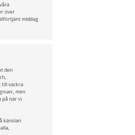
 våra
er över
välförtjänt middag
ot den
ch,
ill vackra
 gnuer, men
 på när vi
få känslan
alla,