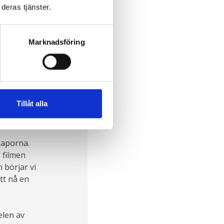
deras tjänster.
 kvinnans
hon
 som om
Marknadsföring
enna
v Meru
Tillåt alla
-aporna.
 filmen
 börjar vi
att nå en
elen av