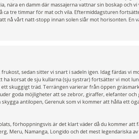
ia, nära en damm där massajerna vattnar sin boskap och vi
å ca tre timmar för mat och vila. Eftermiddagsturen fortsätt
ll att nå vårt natt-stopp innan solen slår mot horisonten. En 
frukost, sedan sitter vi snart i sadeln igen. Idag färdas vi m
 ha korsat de sju kullarna (sju systrar) fortsätter vi mot lun
tt skuggigt träd. Terrängen varierar från öppen gräsmark t
der goda möjligheter att se zebror, giraffer, elefanter och
n skygga antilopen, Gerenuk som vi kommer att hålla ett öga
 plats, förhoppningsvis är det klart väder då du kommer att 
berg, Meru, Namanga, Longido och det mest legendariska av 