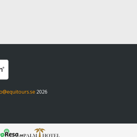
fo@equitours.se
2026