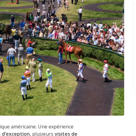
ppique américaine. Une expérience
 d’exception
, plusieurs
visites de