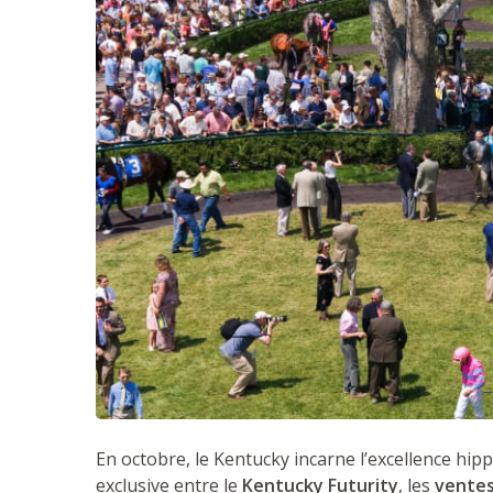
En octobre, le Kentucky incarne l’excellence hi
exclusive entre le
Kentucky Futurity
, les
ventes