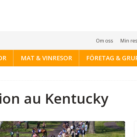
Om oss
Min re
OR
MAT & VINRESOR
FÖRETAG & GRU
ion au Kentucky