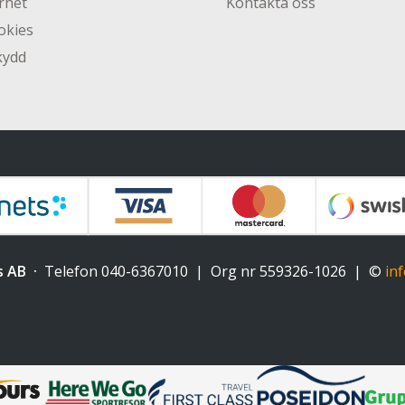
rhet
Kontakta oss
okies
kydd
s AB
Telefon
040-6367010
Org nr 559326-1026
©
in