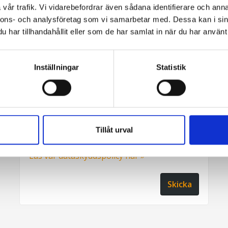
Nyhetsbrev
vår trafik. Vi vidarebefordrar även sådana identifierare och anna
nnons- och analysföretag som vi samarbetar med. Dessa kan i sin
har tillhandahållit eller som de har samlat in när du har använt 
Inställningar
Statistik
*
Fyll i denna kod. Detta används för att
kontrollera att det inte är en dator som
fyller i formulär automatiskt.
Tillåt urval
Jag samtycker till dataskyddspolicyn.
*
Läs vår dataskyddspolicy här »