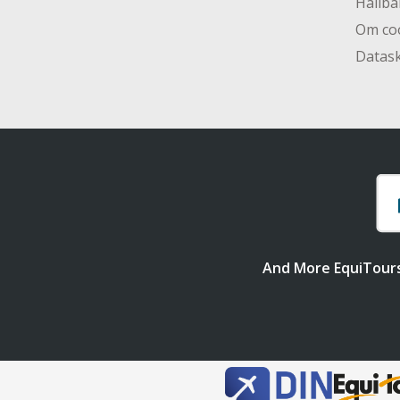
Hållba
Om co
Datas
And More EquiTour