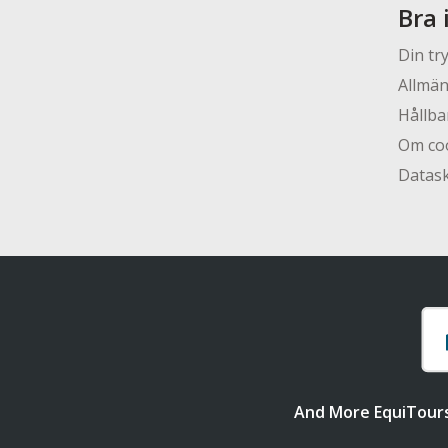
Bra 
Din tr
Allmän
Hållba
Om co
Datas
And More EquiTour