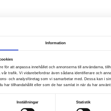
Nyhetsbrev
Information
cookies
e för att anpassa innehållet och annonserna till användarna, tillh
*
Fyll i denna kod. Detta används för att
vår trafik. Vi vidarebefordrar även sådana identifierare och anna
kontrollera att det inte är en dator som
nnons- och analysföretag som vi samarbetar med. Dessa kan i sin
fyller i formulär automatiskt.
har tillhandahållit eller som de har samlat in när du har använt 
Jag samtycker till dataskyddspolicyn.
Inställningar
Statistik
*
Läs vår dataskyddspolicy här »