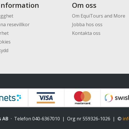
information
Om oss
ygghet
Om EquiTours and More
na resevillkor
Jobba hos oss
rhet
Kontakta oss
okies
kydd
s AB
Telefon
040-6367010
Org nr 559326-1026
©
in