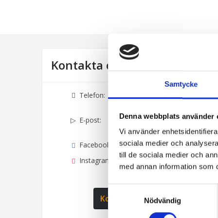
Kontakta oss
Samtycke
Telefon:
040-6367010
Denna webbplats använder 
E-post:
info@equitours.se
Vi använder enhetsidentifierar
sociala medier och analysera 
Facebook:
equitours.se
till de sociala medier och a
Instagram:
equitours
med annan information som du 
Samtyckesval
Kontaktformulär
Nödvändig