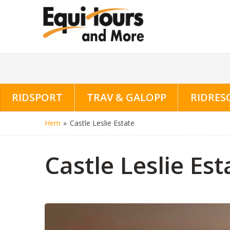
RIDSPORT
TRAV & GALOPP
RIDRES
Hem
»
Castle Leslie Estate
Castle Leslie Est