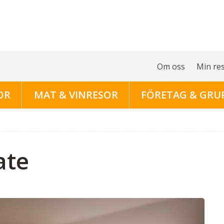
Om oss
Min re
OR
MAT & VINRESOR
FÖRETAG & GRU
ate