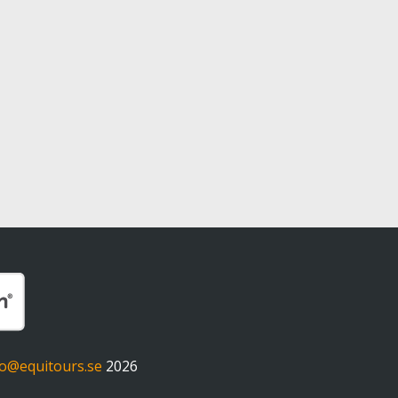
fo@equitours.se
2026