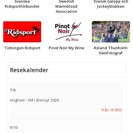
Svenska
Swedish
Svensk Galopp och
Ridsportförbundet
Warmblood
Jockeyklubben
Association
Tidningen Ridsport
Pinot Noir My Wine
Roland Thunholm
Hästfotograf
Resekalender
7/8
Unghäst - VM i dressyr 2026
från 10 950:-
9/10