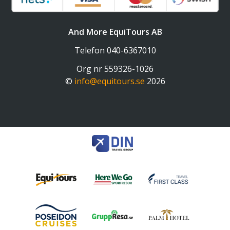
And More EquiTours AB
Telefon
040-6367010
Org nr 559326-1026
©
info@equitours.se
2026