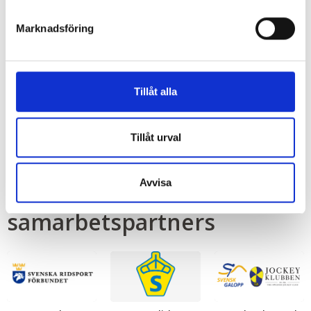
Marknadsföring
Equitours France
Equitours est une agence de voyages spécialisée dans les
chevaux depuis 2005. Nous sommes votre partenaire idéal pour
voyager dans le monde des chevaux.
Tillåt alla
Läs mer
Tillåt urval
Avvisa
Några av våra
samarbetspartners