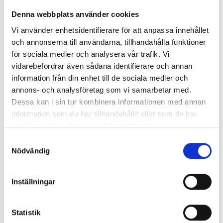
Denna webbplats använder cookies
Vi använder enhetsidentifierare för att anpassa innehållet
och annonserna till användarna, tillhandahålla funktioner
för sociala medier och analysera vår trafik. Vi
Gruppresor
vidarebefordrar även sådana identifierare och annan
Samla vännerna och ge er ut på en resa fylld med skratt,
information från din enhet till de sociala medier och
upplevelser och njutning. Tänk er dagar med härliga aktiviteter,
annons- och analysföretag som vi samarbetar med.
mysiga stunder tillsammans – och framför allt god mat & vin.
Dessa kan i sin tur kombinera informationen med annan
Läs mer
information som du har tillhandahållit eller som de har
samlat in när du har använt deras tjänster.
Samtyckesval
Nödvändig
Inställningar
Statistik